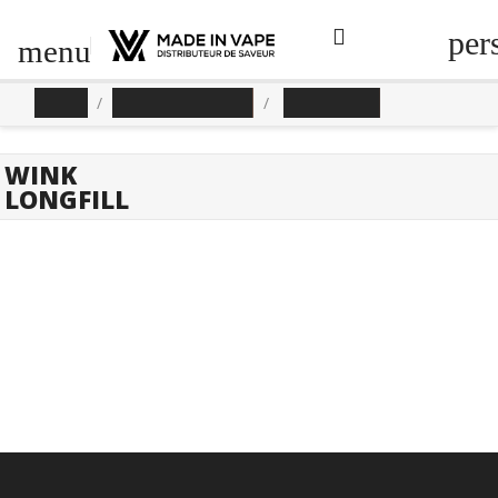
per
menu
Accueil
E-liquides Création
Wink Longfill
WINK
LONGFILL