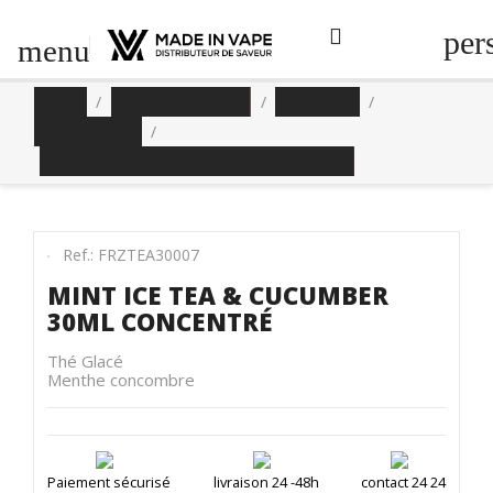
per
menu
Accueil
E-liquides Création
Freeze Tea
Classic Edition
Mint Ice Tea & Cucumber 30ml concentré
Ref.: FRZTEA30007
MINT ICE TEA & CUCUMBER
30ML CONCENTRÉ
Thé Glacé
Menthe concombre
Paiement sécurisé
livraison 24 -48h
contact 24 24