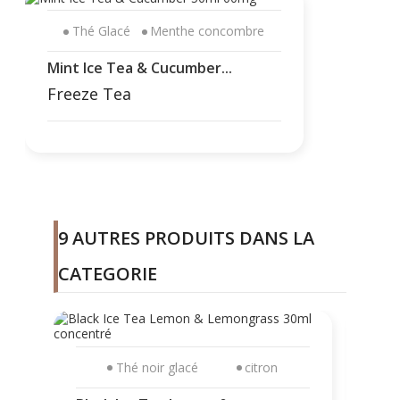
Thé Glacé
Menthe concombre
Mint Ice Tea & Cucumber...
Freeze Tea
9 AUTRES PRODUITS DANS LA
CATEGORIE
Thé noir glacé
citron
Bla