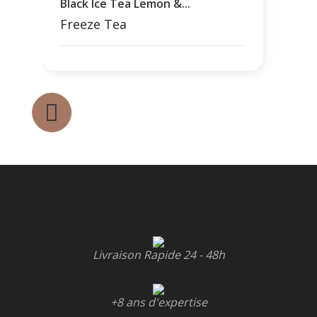
Black Ice Tea Lemon &...
Fre
Freeze Tea
Livraison Rapide 24 - 48h
+8 ans d'expertise